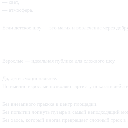
— свет,
— атмосфера.
Если детское шоу — это магия и вовлечение через добру
И вот тут начинается самое интер
Взрослые — идеальная публика для сложного шоу.
Да, дети эмоциональнее.
Но именно взрослые позволяют артисту показать дейст
Без внезапного прыжка в центр площадки.
Без попытки лопнуть пузырь в самый неподходящий мо
Без хаоса, который иногда превращает сложный трюк в 