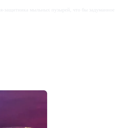
оя-защитника мыльных пузырей, что бы задуманное