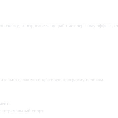
ю сказку, то взрослое чаще работает через вау-эффект, 
есное
вительно сложную и красивую программу целиком.
мент.
экстремальный спорт.