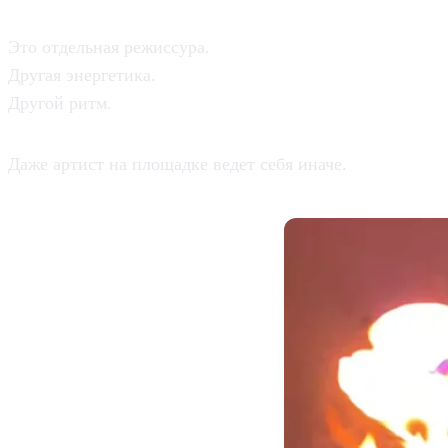
Взрослая программа — это совсем
Это отдельная режиссура.
Другая энергетика.
Другой ритм.
Даже артист на площадке ведет себя иначе.