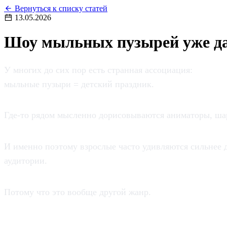
Вернуться к списку статей
13.05.2026
Шоу мыльных пузырей уже дав
У многих до сих пор есть странная ассоциация:
мыльные пузыри = детский праздник.
Где-то рядом мысленно дорисовываются аниматоры, шар
И именно поэтому взрослые часто удивляются сильнее 
аудитории.
Потому что это вообще другой жанр.