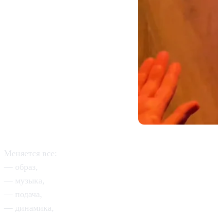
Меняется все:
— образ,
— музыка,
— подача,
— динамика,