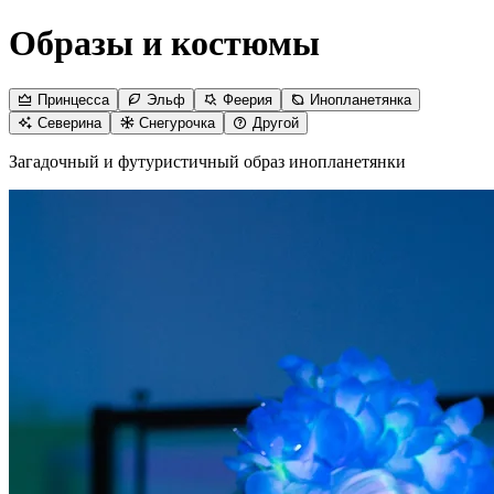
Образы и костюмы
Принцесса
Эльф
Феерия
Инопланетянка
Северина
Снегурочка
Другой
Загадочный и футуристичный образ инопланетянки