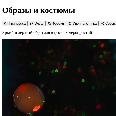
Образы и костюмы
Принцесса
Эльф
Феерия
Инопланетянка
Север
Яркий и дерзкий образ для взрослых мероприятий