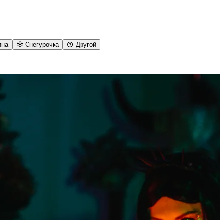
ина
Снегурочка
Другой