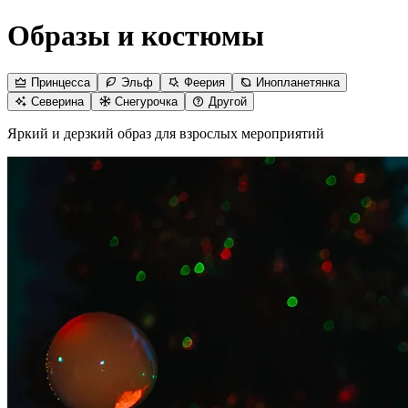
Образы и костюмы
Принцесса
Эльф
Феерия
Инопланетянка
Северина
Снегурочка
Другой
Яркий и дерзкий образ для взрослых мероприятий