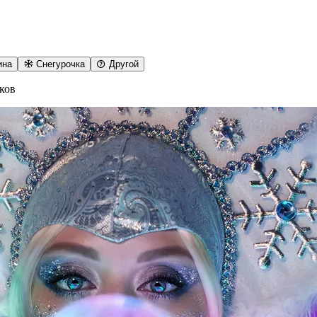
ина
Снегурочка
Другой
ков