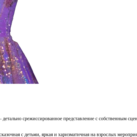
— детально срежиссированное представление с собственным сце
сказочная с детьми, яркая и харизматичная на взрослых меропри